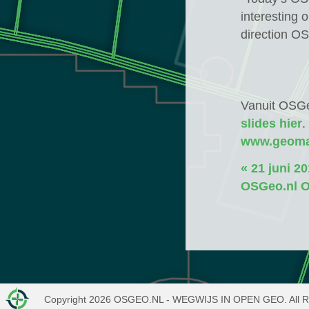
interesting o
direction OS
Vanuit OSGe
slides hier
.
www.geoma
« 21 juni 20
OSGeo.nl O
Copyright
2026
OSGEO.NL - WEGWIJS IN OPEN GEO. All Ri