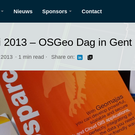
Nieuws
Sponsors
Contact
a
Huidige
Sponsors
i 2013 – OSGeo Dag in Gent 
GNL
Sponsorplan
 2013
· 1 min read
·
Share on:
S
twork
ikersGroep
treetMap