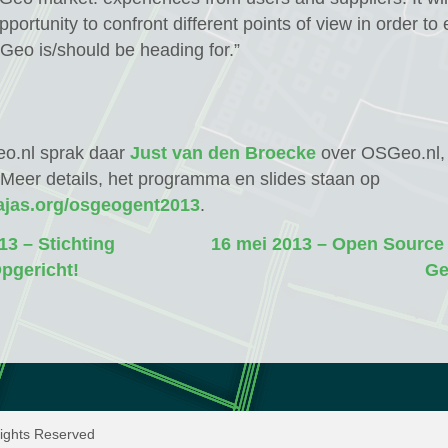
pportunity to confront different points of view in order to 
2019
Geo is/should be heading for.”
FOSS4GNL
2018
FOSS4GNL
o.nl sprak daar
Just van den Broecke
over OSGeo.nl
2017
 Meer details, het programma en slides staan op
jas.org/osgeogent2013
.
QGIS
13 – Stichting
16 mei 2013 – Open Source
Gebruikersdag
pgericht!
Ge
2018
GRASS
GIS
crash
course
ghts Reserved