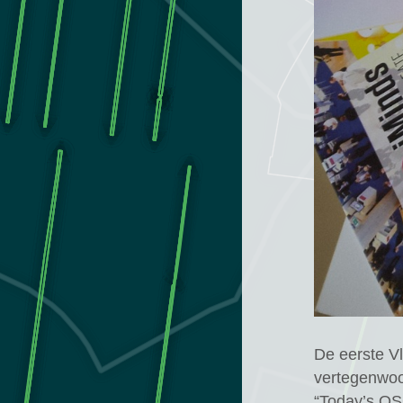
Afgelo
Neder
events
QGIS
Gebru
De eerste V
vertegenwoo
“Today’s OSG