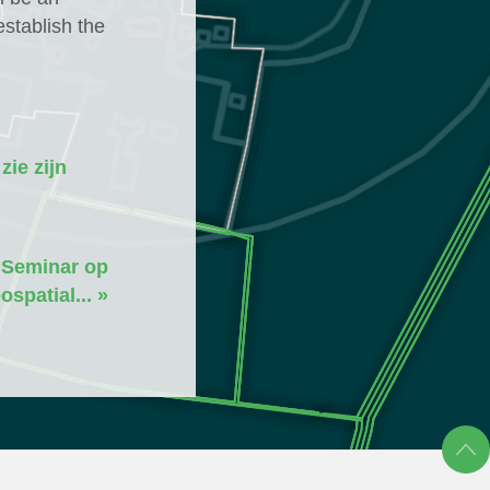
establish the
,
zie zijn
 Seminar op
ospatial... »