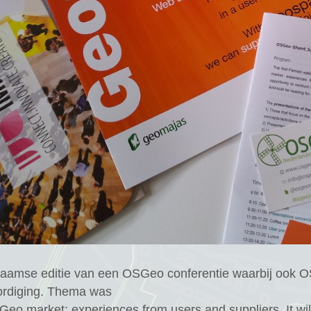
pen
land
OSGeoNL
Startersdag
ikersgroep
2026
FOSS4GNL
2025
FOSS4GNL
2024
FOSS4GNL
2023
FOSS4GNL
laamse editie van een OSGeo conferentie waarbij ook 
2021
rdiging. Thema was
eo market: experiences from users and suppliers. It wil
FOSS4GNL