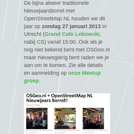
De bijna alweer traditionele
Nieuwjaarsborrel met
OpenStreetMap NL houden we dit
jaar op
zondag 27 januari 2013
in
Utrecht (
Grand Cafe Lebowski
,
nabij CS) vanaf 15:00. Ook als je
nog niet bekend bent met OSGeo.nl
maar nieuwsgierig bent raden we je
aan om te komen. Zie alle details
en aanmelding op
onze Meetup
groep
.
ag 2018
course
7