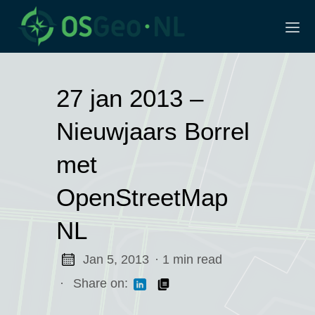
27 jan 2013 –
Nieuwjaars Borrel
met
OpenStreetMap
NL
dag
derland
Jan 5, 2013
· 1 min read
·
Share on:
roep