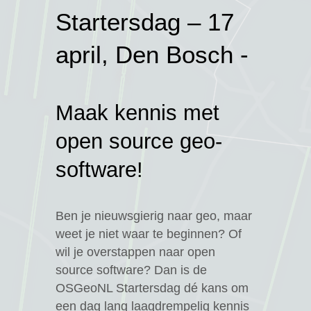
Startersdag – 17
april, Den Bosch -
Maak kennis met
open source geo-
software!
Ben je nieuwsgierig naar geo, maar
ag 2018
weet je niet waar te beginnen? Of
wil je overstappen naar open
course
source software? Dan is de
OSGeoNL Startersdag dé kans om
7
een dag lang laagdrempelig kennis