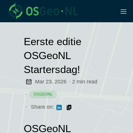
Eerste editie
OSGeoNL
Startersdag!
Mar 23, 2026
· 2 min read
·
OSGEONL
dag
derland
·
Share on:
roep
OSGeoNL