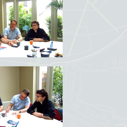
pen
land
OSGeoNL
Startersdag
ikersgroep
2026
FOSS4GNL
2025
FOSS4GNL
2024
FOSS4GNL
2023
FOSS4GNL
2021
FOSS4GNL