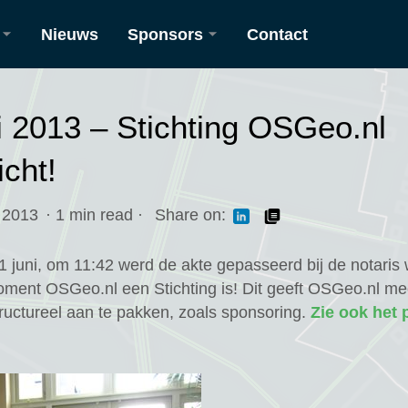
Nieuws
Sponsors
Contact
a
Huidige
Sponsors
i 2013 – Stichting OSGeo.nl
GNL
Sponsorplan
cht!
 2013
· 1 min read
·
Share on:
S
1 juni, om 11:42 werd de akte gepasseerd bij de notaris
oment OSGeo.nl een Stichting is! Dit geeft OSGeo.nl me
ructureel aan te pakken, zoals sponsoring.
Zie ook het 
twork
ikersGroep
treetMap