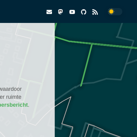
 waardoor
er ruimte
persbericht
.