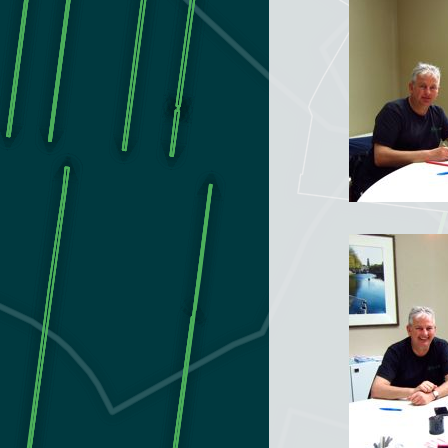
Afgelo
Neder
events
QGIS
Gebru