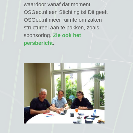
waardoor vanaf dat moment
OSGeo.nl een Stichting is! Dit geeft
OSGeo.nl meer ruimte om zaken
structureel aan te pakken, zoals
sponsoring.
Zie ook het
persbericht
.
ag 2018
course
7