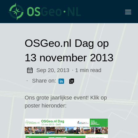
OSGeo.nl Dag op
13 november 2013
Sep 20, 2013
· 1 min read
·
Share on:
Ons grote jaarlijkse event! Klik op
poster hieronder:
dag
derland
roep